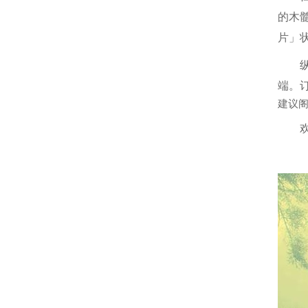
的木
片」
端。
建议