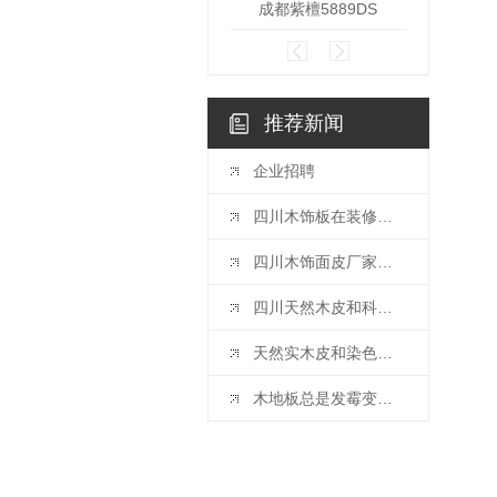
成都紫檀5889DS
成都
推荐新闻
企业招聘
四川木饰板在装修上可以怎么用？
四川木饰面皮厂家告诉你咱们有这些类别！
四川天然木皮和科技木皮对比概况一览
天然实木皮和染色实木皮的区别
木地板总是发霉变黑？教你几招，轻松应对