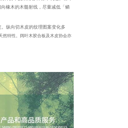
切向橡木的木髓射线，尽量减低「鳞
皮。纵向切木皮的纹理图案变化多
天然特性。阔叶木胶合板及木皮协会亦