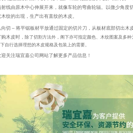
髓射线由原木中心伸展开来，就像车轮的弯曲轮辐。以微少角度
状木纹的出现，生产出有直纹的木皮。
纵向切 – 将平锯板材平放通过固定的切片刀，从板材底部切出木
订购木皮时
，除了切割方法外，阁下亦可指定颜色、木纹图案及多种
阁下自行选择理想的木皮规格及包装上的需要。
欢迎关注瑞宜嘉公司网站了解更多产品信息！