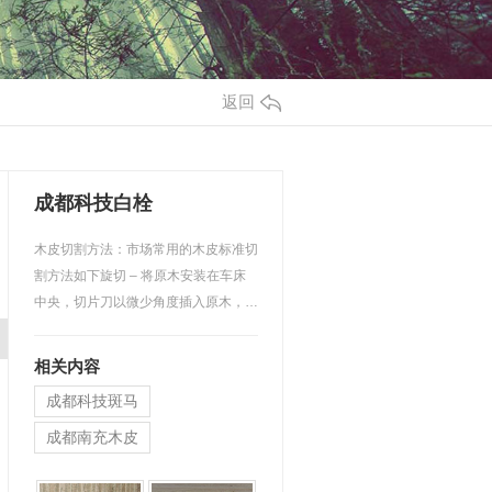
返回
成都科技白栓
木皮切割方法：市场常用的木皮标准切
割方法如下旋切 – 将原木安装在车床
中央，切片刀以微少角度插入原木，然
后将原木顶着切片刀旋…
相关内容
成都科技斑马
成都南充木皮