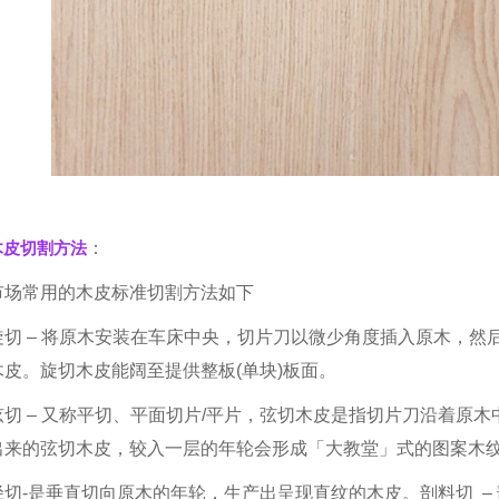
木
皮
切割方法
：
市场常用的木皮标准切割方法如下
旋切 – 将原木安装在车床中央，切片刀以微少角度插入原木，
木皮。旋切木皮能阔至提供整板(单块)板面。
弦切 – 又称平切、平面切片/平片，弦切木皮是指切片刀沿着原
出来的弦切木皮，较入一层的年轮会形成「大教堂」式的图案木
径切-是垂直切向原木的年轮，生产出呈现直纹的木皮。剖料切 –