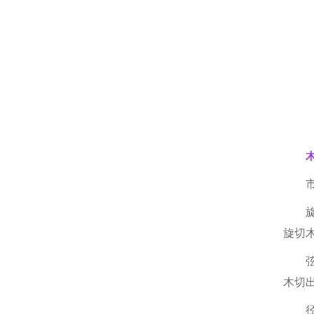
旋切
木切