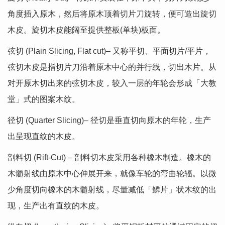
角度插入原木，然后将原木顶着切片刀旋转，便可造出旋切
木皮。旋切木皮能阔至提供整板(单块)板面。
弦切 (Plain Slicing, Flat cut)– 又称平切、平面切片/平片，
弦切木皮是指切片刀沿着原木中心的并行线，切出木片。从
对开原木切出来的弦切木皮，较入一层的年轮会形成「大教
堂」式的图案木纹。
径切 (Quarter Slicing)– 径切是垂直切向原木的年轮，生产
出呈现直纹的木皮。
剖料切 (Rift-Cut) – 剖料切木皮采用各种橡木制造。橡木的
木髓射线由原木中心伸展开来，就像车轮的弯曲轮辐。以微
少角度切向橡木的木髓射线，尽量减低「鳞片」状木纹的出
现，生产出有直纹的木皮。