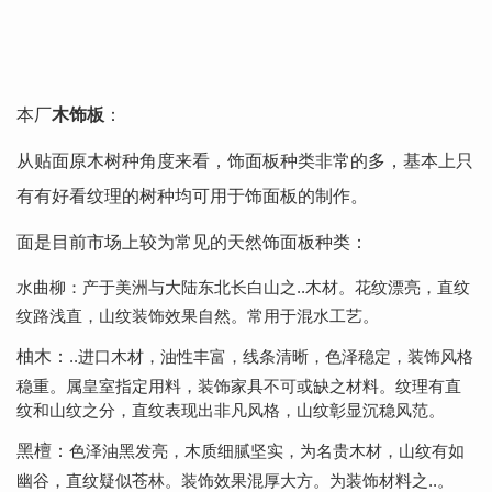
本厂
木饰板
：
从贴面原木树种角度来看，饰面板种类非常的多，基本上只
有有好看纹理的树种均可用于饰面板的制作。
面是目前市场上较为常见的天然饰面板种类：
水曲柳：
产于美洲与大陆东北长白山之..木材。花纹漂亮，直纹
纹路浅直，山纹装饰效果自然。常用于混水工艺。
柚木：
..进口木材，油性丰富，线条清晰，色泽稳定，装饰风格
稳重。属皇室指定用料，装饰家具不可或缺之材料。纹理有直
纹和山纹之分，直纹表现出非凡风格，山纹彰显沉稳风范。
黑檀：
色泽油黑发亮，木质细腻坚实，为名贵木材，山纹有如
幽谷，直纹疑似苍林。装饰效果混厚大方。为装饰材料之..。