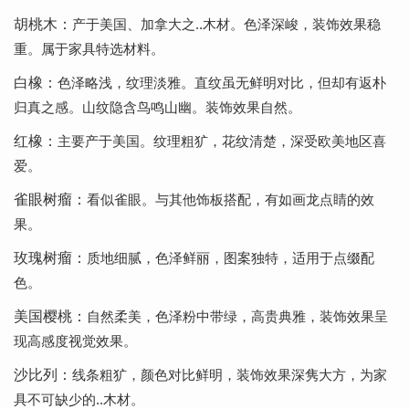
胡桃木：
产于美国、加拿大之..木材。色泽深峻，装饰效果稳
重。属于家具特选材料。
白橡：
色泽略浅，纹理淡雅。直纹虽无鲜明对比，但却有返朴
归真之感。山纹隐含鸟鸣山幽。装饰效果自然。
红橡：
主要产于美国。纹理粗犷，花纹清楚，深受欧美地区喜
爱。
雀眼树瘤：
看似雀眼。与其他饰板搭配，有如画龙点睛的效
果。
玫瑰树瘤：
质地细腻，色泽鲜丽，图案独特，适用于点缀配
色。
美国樱桃：
自然柔美，色泽粉中带绿，高贵典雅，装饰效果呈
现高感度视觉效果。
沙比列：
线条粗犷，颜色对比鲜明，装饰效果深隽大方，为家
具不可缺少的..木材。